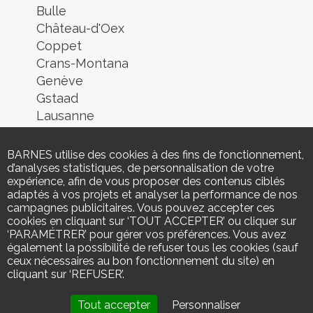
Bulle
Château-d'Oex
Coppet
Crans-Montana
Genève
Gstaad
Lausanne
Lugano
Montreux
BARNES utilise des cookies à des fins de fonctionnement,
Morges
d’analyses statistiques, de personnalisation de votre
expérience, afin de vous proposer des contenus ciblés
Nyon
adaptés à vos projets et analyser la performance de nos
Neuchâtel
campagnes publicitaires. Vous pouvez accepter ces
Rolle
cookies en cliquant sur ‘TOUT ACCEPTER’ ou cliquer sur
‘PARAMÉTRER’ pour gérer vos préférences. Vous avez
Rougemont
également la possibilité de refuser tous les cookies (sauf
Sion
ceux nécessaires au bon fonctionnement du site) en
Verbier
cliquant sur ‘REFUSER’.
Yverdon-les-Bains
Tout accepter
Personnaliser
Zermatt