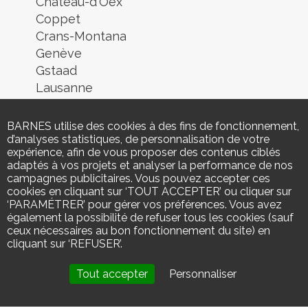
Château-d'Oex
Coppet
Crans-Montana
Genève
Gstaad
Lausanne
Lugano
Montreux
BARNES utilise des cookies à des fins de fonctionnement,
Morges
d’analyses statistiques, de personnalisation de votre
expérience, afin de vous proposer des contenus ciblés
Nyon
adaptés à vos projets et analyser la performance de nos
Neuchâtel
campagnes publicitaires. Vous pouvez accepter ces
Rolle
cookies en cliquant sur ‘TOUT ACCEPTER’ ou cliquer sur
‘PARAMÉTRER’ pour gérer vos préférences. Vous avez
Rougemont
également la possibilité de refuser tous les cookies (sauf
Sion
ceux nécessaires au bon fonctionnement du site) en
Verbier
cliquant sur ‘REFUSER’.
Yverdon-les-Bains
Tout accepter
Personnaliser
Zermatt
BARNES Commercial Realty SA |
By