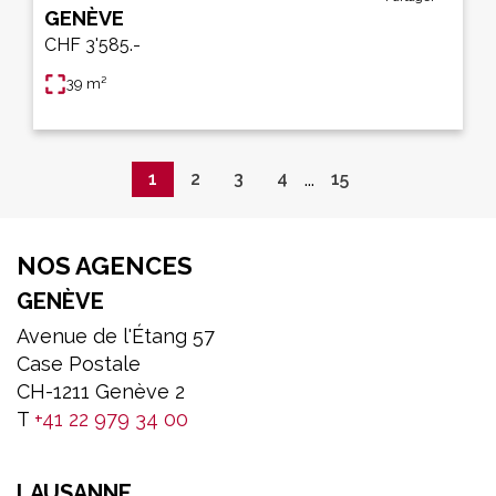
GENÈVE
CHF 3'585.-
39 m²
...
1
2
3
4
15
NOS AGENCES
GENÈVE
Avenue de l'Étang 57
Case Postale
CH-1211 Genève 2
T
+41 22 979 34 00
LAUSANNE