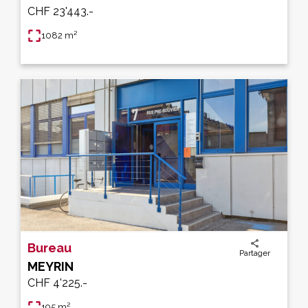
CHF 23'443.-
1082 m²
Bureau
Partager
MEYRIN
CHF 4'225.-
195 m²