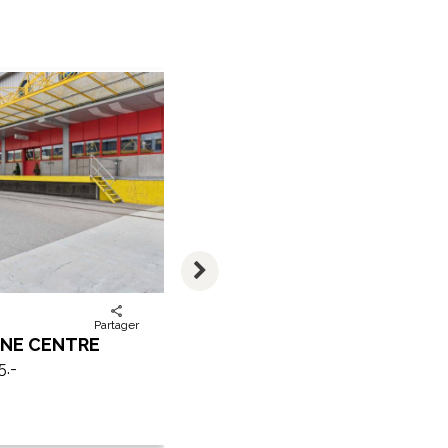
Bureau
Partager
Partager
NE CENTRE
NYON
5.-
CHF 3'300.-
90 m²