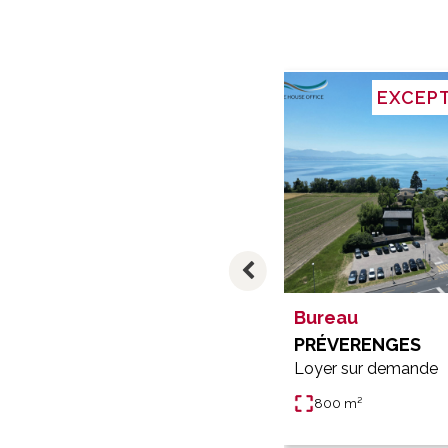
EXCEP
Bureau
Bureau
Partager
LAUSANNE
PRÉVERENGES
CHF 5'550.-
Loyer sur demande
370 m²
800 m²