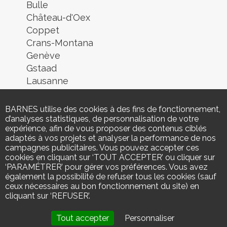
Bulle
Château-d'Oex
Coppet
Crans-Montana
Genève
Gstaad
Lausanne
Lugano
Montreux
BARNES utilise des cookies à des fins de fonctionnement,
Morges
d’analyses statistiques, de personnalisation de votre
expérience, afin de vous proposer des contenus ciblés
Nyon
adaptés à vos projets et analyser la performance de nos
Neuchâtel
campagnes publicitaires. Vous pouvez accepter ces
Rolle
cookies en cliquant sur ‘TOUT ACCEPTER’ ou cliquer sur
‘PARAMÉTRER’ pour gérer vos préférences. Vous avez
Rougemont
également la possibilité de refuser tous les cookies (sauf
Sion
ceux nécessaires au bon fonctionnement du site) en
Verbier
cliquant sur ‘REFUSER’.
Yverdon-les-Bains
Tout accepter
Personnaliser
Zermatt