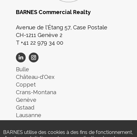
BARNES Commercial Realty
Avenue de l'Étang 57, Case Postale
CH-1211 Genève 2
T +41 22 979 34 00
Bulle
Château-d'Oex
Coppet
Crans-Montana
Genève
Gstaad
Lausanne
Lugano
Montreux
BARNES utilise des cookies à des fins de fonctionnement,