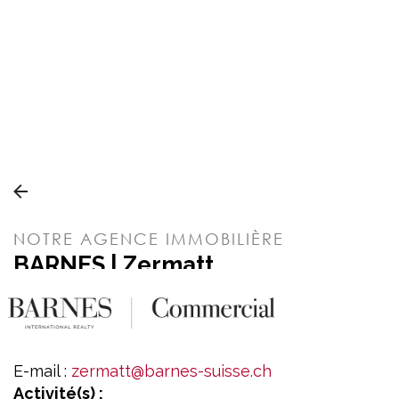
Panneau de gestion des cookies
NOTRE AGENCE IMMOBILIÈRE
BARNES | Zermatt
Bahnhofstrasse 5
CH - 3920 Zermatt
Tél. :
+41 27 966 40 30
E-mail :
zermatt@barnes-suisse.ch
Activité(s) :